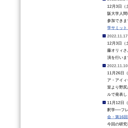
12月3日
阪大学人間
参加できま
学サミット i
2022.11.17
12月3日
藤オリィさ
演を行いま
2022.11.10
11月26
ア・アイィ
室より野尻
ルで発表
11月12
釈学──フ
会・第16
今回の研究