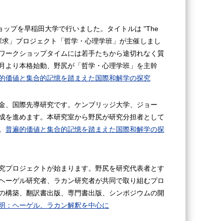
ップを早稲田大学で行いました。タイトルは "The
dress"。「国際和解学の探求」プロジェクト「哲学・心理学班」が主催しまし
ワークショップタイムには若手たちから途切れなく質
月より本格始動、野尻が「哲学・心理学班」を主幹
的価値と集合的記憶を踏まえた国際和解学の探究
金、国際先導研究です。ケンブリッジ大学、ジョー
成を進めます。本研究室から野尻が研究分担者として
。
普遍的価値と集合的記憶を踏まえた国際和解学の探
究プロジェクトが始まります。野尻を研究代表者とす
ヘーゲル研究者、ラカン研究者が共同で取り組むプロ
の構築、翻訳書出版、専門書出版、シンポジウムの開
明：ヘーゲル、ラカン解釈を中心に