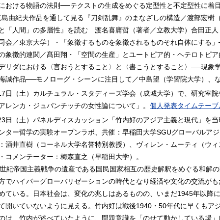
における物語の法則──テクストの生成をめぐる定型性と不定型性に着
三島由紀夫作品を通して見る『刀剣乱舞』のまなざしの構造／渡部宏樹
と「人間」の多層性』を読む 渡名喜庸哲（著者／立教大学）合田正人
司会／東京大学）・「象徴するものを象徴されるものそれ自体にする」
の象徴的連関／髙田翔・「空間の生産」とユートピア的・ヘテロトピア
デリダにおける〈言おうとすること〉と〈書こうとすること〉──現象
海誠作品──モノローグ・シーンに注目して／中島望（学習院大学）、
9月17日（土）カルチュラル・スタディーズ学会（成城大学）で、研究室
アレンカ・ジュパンチッチの女性論について」。
個人発表タイムテーブ
7月23日（土）パネルディスカッション「竹内好のアジア主義と現代」を
ンター哲学の実験オープンラボ、共催：早稲田大学SGUグローバルア
：酒井直樹（コーネル大学名誉特別教授）、ヴィレン・ムーティ（ウィ
・コメンテーター：梅森直之（早稲田大学）。
0世紀帝国主義戦争の遺産である国民国家相互の歴史解釈をめぐる和解
方でハイパーグローバリゼーションの時代となり経済や文化の交流がも
めている。日本社会は、変化の兆しはあるものの、いまだ1945年以降
て開いていないように見える。竹内好は戦後1940・50年代に早くも
のは、竹内が述べていたように、問題意識を「のせて動かしている場」