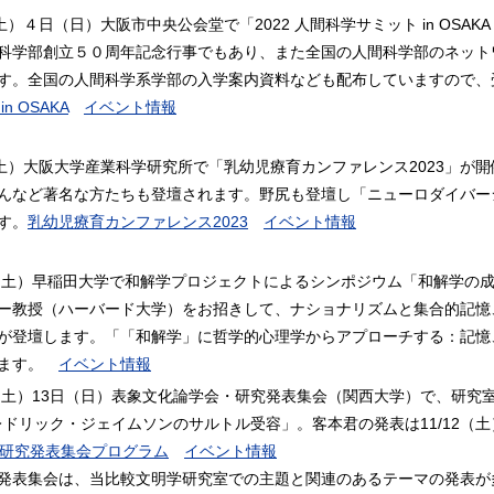
（土）４日（日）大阪市中央公会堂で「2022 人間科学サミット in OS
科学部創立５０周年記念行事でもあり、また全国の人間科学部のネット
す。全国の人間科学系学部の入学案内資料なども配布していますので、
n OSAKA
イベント情報
（土）大阪大学産業科学研究所で「乳幼児療育カンファレンス2023」が開
んなど著名な方たちも登壇されます。野尻も登壇し「ニューロダイバー
す。
乳幼児療育カンファレンス2023
イベント情報
日（土）早稲田大学で和解学プロジェクトによるシンポジウム「和解学の
ー教授（ハーバード大学）をお招きして、ナショナリズムと集合的記憶
が登壇します。「「和解学」に哲学的心理学からアプローチする：記憶
します。
イベント情報
日（土）13日（日）表象文化論学会・研究発表集会（関西大学）で、研
レドリック・ジェイムソンのサルトル受容」。客本君の発表は11/12（土）研
回研究発表集会プログラム
イベント情報
発表集会は、当比較文明学研究室での主題と関連のあるテーマの発表が