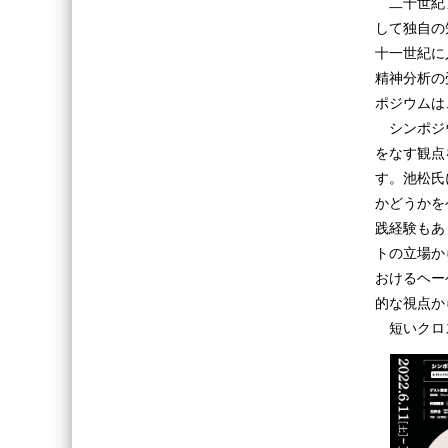
二十世紀ア
して独自の
十一世紀に
精神分析の
ポジウムは
シンポジウ
をなす観点
す。池松氏
かどうかを
践経験もあ
トの立場か
おけるヘー
的な視点か
短いクロス