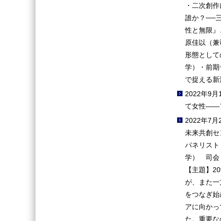
・二次創作
誰か？──
性と無限』
原佳以（兼
形態として
学）・前期
で捉える新
2022年
て女性――
2022年
未来共創セ
パネリスト
学） 司会
【主題】2
が、また一
をつなぎ始
アに向かっ
た。重要な