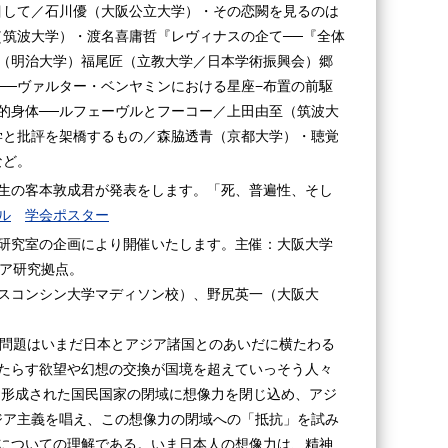
目して／石川優（大阪公立大学）・その恋闕を見るのは
（筑波大学）・渡名喜庸哲『レヴィナスの企て──『全体
（明治大学）福尾匠（立教大学／日本学術振興会）郷
──ヴァルター・ベンヤミンにおける星座−布置の前駆
的身体──ルフェーヴルとフーコー／上田由至（筑波大
学と批評を架橋するもの／森脇透青（京都大学）・聴覚
など。
院生の客本敦成君が発表をします。「死、普遍性、そし
ル
学会ポスター
当研究室の企画により開催いたします。主催：大阪大学
ジア研究拠点。
スコンシン大学マディソン校）、野尻英一（大阪大
の問題はいまだ日本とアジア諸国とのあいだに横たわる
たらす欲望や幻想の交換が国境を超えていっそう人々
に形成された国民国家の閉域に想像力を閉じ込め、アジ
アジア主義を唱え、この想像力の閉域への「抵抗」を試み
についての理解である。いま日本人の想像力は、精神