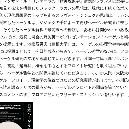
レクサンドル・コジェーヴの『精神現象学』講義がフランス思想界に
知見と技法を構築したジャック・ラカンの思想は、現代にも続く仏ポス
入り現代思想界のトップを走るスラヴォイ・ジジェクの思想は、ラカン
受容したヘーゲルは、ジジェクの手によって再びヘーゲル研究者に差し
、そうしたヘーゲル解釈の最前線への橋渡し、あるいは開かれつつある
ムでは、最初に司会の野尻英一がプレゼンテーション「ヘーゲルと精
を提示します。池松辰男氏（島根大学）は、ヘーゲルの心理学や精神病
には提題１として、今日的観点からみて、ヘーゲル哲学のなかに、フロ
ヘーゲル研究の立場から論じていただきます。片岡一竹氏（新ソルボン
り、初期「超自我」概念を中心とするフロイト研究にも取り組んでいま
ら、ヘーゲル哲学との関係を論じていただきます。小川歩人氏（大阪大
ゲル、フロイト、現象学の位置づけなどの研究実績があります。小川氏
ら読み語るデリダの視点から、ヘーゲルとフロイトの関係を論じていた
コメントの後、フロアに開いたフリーディスカッションを行います。