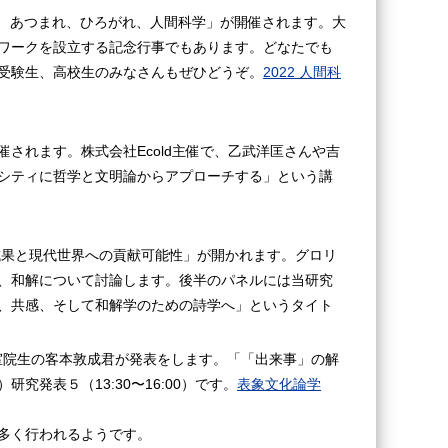
AKA あつまれ、ひろがれ、人間科学」が開催されます。大
ワークを設立する記念行事でもあります。どなたでも
受験生、高校生のみなさんもぜひどうぞ。
2022 人間科
催されます。株式会社Ecold主催で、乙武洋匡さんや吉
シティに哲学と文明論からアプローチする」という講
成果と現代世界への貢献可能性」が開かれます。グロリ
、和解について討論します。後半のパネルには当研究
、共感、そして和解学のための詩学へ」というタイト
究室院生の客本敦成君が発表をします。「「出来事」の解
究発表５（13:30〜16:00）です。
表象文化論学
多く行われるようです。