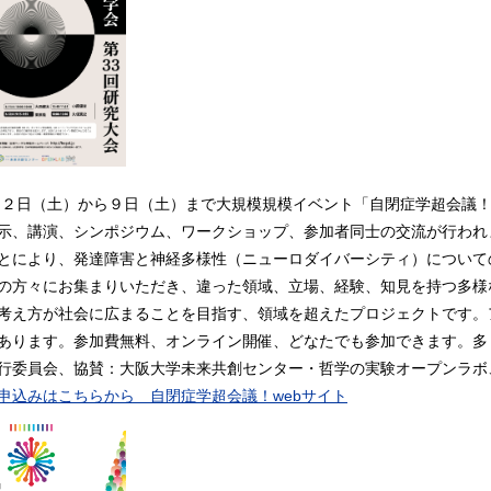
４月２日（土）から９日（土）まで大規模規模イベント「自閉症学超会議
示、講演、シンポジウム、ワークショップ、参加者同士の交流が行われ
とにより、発達障害と神経多様性（ニューロダイバーシティ）について
の方々にお集まりいただき、違った領域、立場、経験、知見を持つ多様
考え方が社会に広まることを目指す、領域を超えたプロジェクトです。
あります。参加費無料、オンライン開催、どなたでも参加できます。多
行委員会、協賛：大阪大学未来共創センター・哲学の実験オープンラボ
申込みはこちらから 自閉症学超会議！webサイト