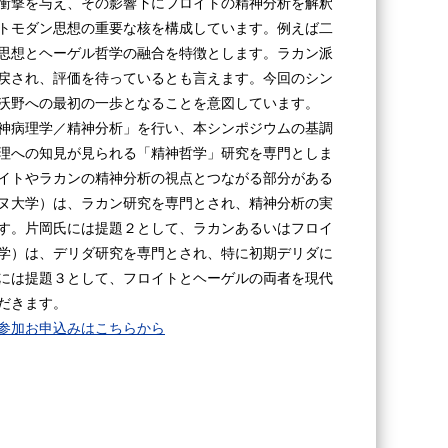
衝撃を与え、その影響下にフロイトの精神分析を解釈
トモダン思想の重要な核を構成しています。例えば二
思想とヘーゲル哲学の融合を特徴とします。ラカン派
戻され、評価を待っているとも言えます。今回のシン
沃野への最初の一歩となることを意図しています。
神病理学／精神分析」を行い、本シンポジウムの基調
理への知見が見られる「精神哲学」研究を専門としま
イトやラカンの精神分析の視点とつながる部分がある
ヌ大学）は、ラカン研究を専門とされ、精神分析の実
す。片岡氏には提題２として、ラカンあるいはフロイ
学）は、デリダ研究を専門とされ、特に初期デリダに
には提題３として、フロイトとヘーゲルの両者を現代
だきます。
参加お申込みはこちらから