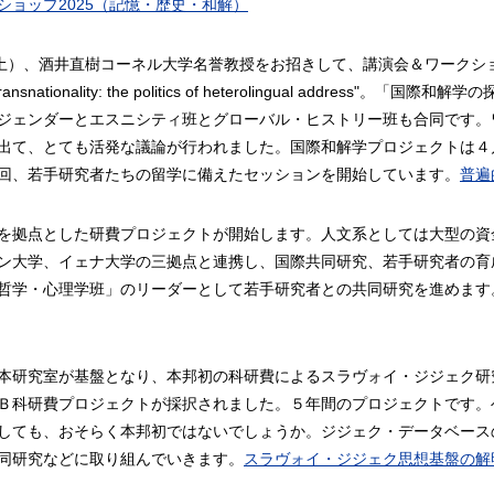
ショップ2025（記憶・歴史・和解）
（土）、酒井直樹コーネル大学名誉教授をお招きして、講演会＆ワークショ
f Transnationality: the politics of heterolingual ad
ジェンダーとエスニシティ班とグローバル・ヒストリー班も合同です。
出て、とても活発な議論が行われました。国際和解学プロジェクトは４
回、若手研究者たちの留学に備えたセッションを開始しています。
普遍
を拠点とした研費プロジェクトが開始します。人文系としては大型の資
ン大学、イェナ大学の三拠点と連携し、国際共同研究、若手研究者の育
哲学・心理学班」のリーダーとして若手研究者との共同研究を進めます
本研究室が基盤となり、本邦初の科研費によるスラヴォイ・ジジェク研
Ｂ科研費プロジェクトが採択されました。５年間のプロジェクトです。
しても、おそらく本邦初ではないでしょうか。ジジェク・データベース
同研究などに取り組んでいきます。
スラヴォイ・ジジェク思想基盤の解